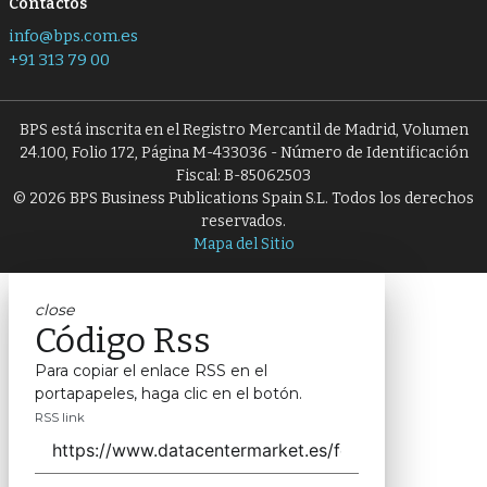
Contactos
info@bps.com.es
+91 313 79 00
BPS está inscrita en el Registro Mercantil de Madrid, Volumen
24.100, Folio 172, Página M-433036 - Número de Identificación
Fiscal: B-85062503
© 2026 BPS Business Publications Spain S.L. Todos los derechos
reservados.
Mapa del Sitio
close
Código Rss
Para copiar el enlace RSS en el
portapapeles, haga clic en el botón.
RSS link