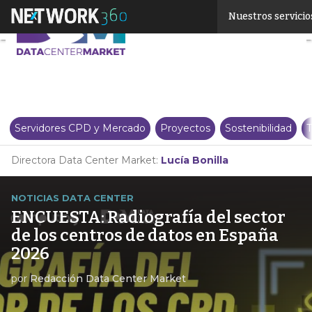
Linkedin
Nuestros servicio
Twitter
Servidores CPD y Mercado
Proyectos
Sostenibilidad
T
Directora Data Center Market:
Lucía Bonilla
NOTICIAS DATA CENTER
ENCUESTA: Radiografía del sector
de los centros de datos en España
2026
por
Redacción Data Center Market