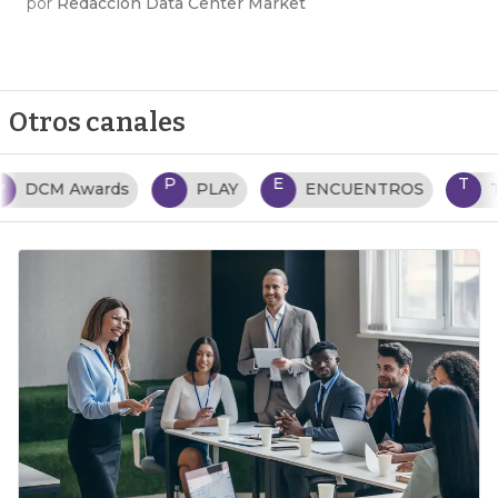
por
Redacción Data Center Market
Otros canales
P
E
T
PLAY
ENCUENTROS
TENDENCIAS TI