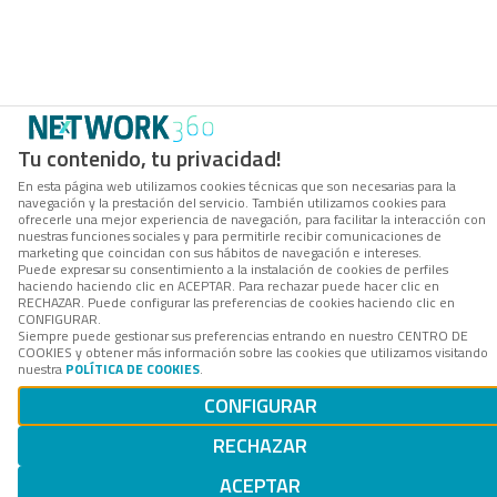
Tu contenido, tu privacidad!
En esta página web utilizamos cookies técnicas que son necesarias para la
navegación y la prestación del servicio. También utilizamos cookies para
ofrecerle una mejor experiencia de navegación, para facilitar la interacción con
nuestras funciones sociales y para permitirle recibir comunicaciones de
marketing que coincidan con sus hábitos de navegación e intereses.
Puede expresar su consentimiento a la instalación de cookies de perfiles
haciendo haciendo clic en ACEPTAR. Para rechazar puede hacer clic en
RECHAZAR. Puede configurar las preferencias de cookies haciendo clic en
CONFIGURAR.
Siempre puede gestionar sus preferencias entrando en nuestro CENTRO DE
COOKIES y obtener más información sobre las cookies que utilizamos visitando
nuestra
POLÍTICA DE COOKIES
.
CONFIGURAR
RECHAZAR
ACEPTAR