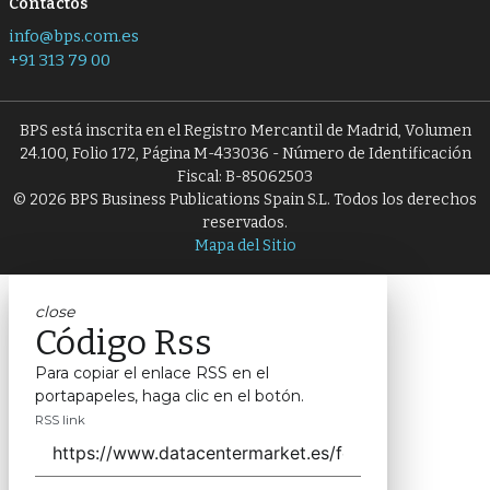
Contactos
info@bps.com.es
+91 313 79 00
BPS está inscrita en el Registro Mercantil de Madrid, Volumen
24.100, Folio 172, Página M-433036 - Número de Identificación
Fiscal: B-85062503
© 2026 BPS Business Publications Spain S.L. Todos los derechos
reservados.
Mapa del Sitio
close
Código Rss
Para copiar el enlace RSS en el
portapapeles, haga clic en el botón.
RSS link