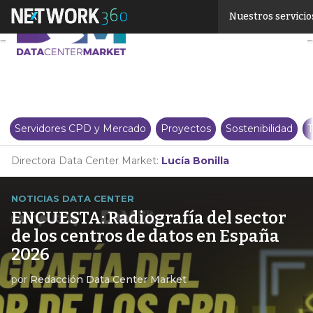
Linkedin
Nuestros servicio
Twitter
Servidores CPD y Mercado
Proyectos
Sostenibilidad
T
Directora Data Center Market:
Lucía Bonilla
NOTICIAS DATA CENTER
ENCUESTA: Radiografía del sector
de los centros de datos en España
2026
por
Redacción Data Center Market