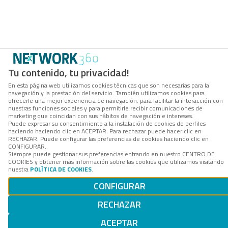
Tu contenido, tu privacidad!
En esta página web utilizamos cookies técnicas que son necesarias para la
navegación y la prestación del servicio. También utilizamos cookies para
ofrecerle una mejor experiencia de navegación, para facilitar la interacción con
nuestras funciones sociales y para permitirle recibir comunicaciones de
marketing que coincidan con sus hábitos de navegación e intereses.
Puede expresar su consentimiento a la instalación de cookies de perfiles
haciendo haciendo clic en ACEPTAR. Para rechazar puede hacer clic en
RECHAZAR. Puede configurar las preferencias de cookies haciendo clic en
CONFIGURAR.
Siempre puede gestionar sus preferencias entrando en nuestro CENTRO DE
COOKIES y obtener más información sobre las cookies que utilizamos visitando
nuestra
POLÍTICA DE COOKIES
.
CONFIGURAR
RECHAZAR
ACEPTAR