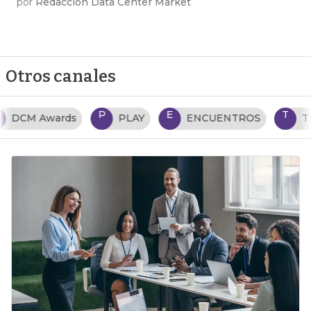
por
Redacción Data Center Market
Otros canales
P
E
T
PLAY
ENCUENTROS
TENDENCIAS TI