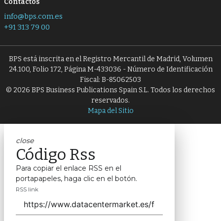
Contactos
info@bps.com.es
+91 313 79 00
BPS está inscrita en el Registro Mercantil de Madrid, Volumen
24.100, Folio 172, Página M-433036 - Número de Identificación
Fiscal: B-85062503
© 2026 BPS Business Publications Spain S.L. Todos los derechos
reservados.
Mapa del Sitio
close
Código Rss
Para copiar el enlace RSS en el
portapapeles, haga clic en el botón.
RSS link