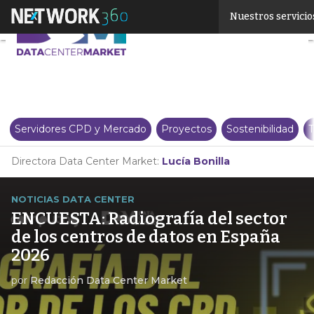
Linkedin
Nuestros servicio
Twitter
Servidores CPD y Mercado
Proyectos
Sostenibilidad
T
Directora Data Center Market:
Lucía Bonilla
NOTICIAS DATA CENTER
ENCUESTA: Radiografía del sector
de los centros de datos en España
2026
por
Redacción Data Center Market