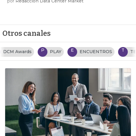
por
Redacción Data Center Market
Otros canales
P
E
T
PLAY
ENCUENTROS
TENDENCIAS TI