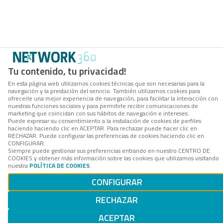
Tu contenido, tu privacidad!
En esta página web utilizamos cookies técnicas que son necesarias para la
navegación y la prestación del servicio. También utilizamos cookies para
ofrecerle una mejor experiencia de navegación, para facilitar la interacción con
nuestras funciones sociales y para permitirle recibir comunicaciones de
marketing que coincidan con sus hábitos de navegación e intereses.
Puede expresar su consentimiento a la instalación de cookies de perfiles
haciendo haciendo clic en ACEPTAR. Para rechazar puede hacer clic en
RECHAZAR. Puede configurar las preferencias de cookies haciendo clic en
CONFIGURAR.
Siempre puede gestionar sus preferencias entrando en nuestro CENTRO DE
COOKIES y obtener más información sobre las cookies que utilizamos visitando
nuestra
POLÍTICA DE COOKIES
.
CONFIGURAR
RECHAZAR
ACEPTAR