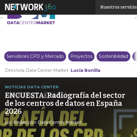
Linkedin
Nuestros servicio
Twitter
Servidores CPD y Mercado
Proyectos
Sostenibilidad
T
Directora Data Center Market:
Lucía Bonilla
NOTICIAS DATA CENTER
ENCUESTA: Radiografía del sector
de los centros de datos en España
2026
por
Redacción Data Center Market