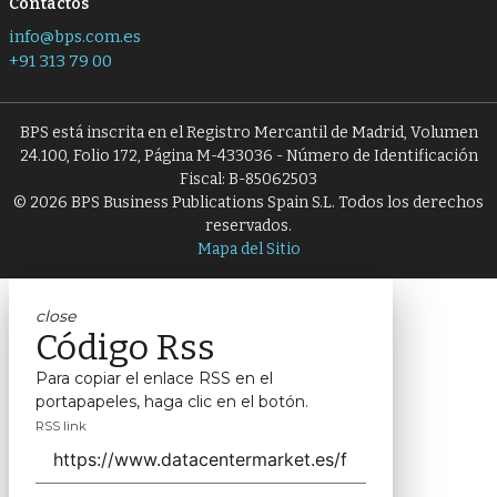
Contactos
info@bps.com.es
+91 313 79 00
BPS está inscrita en el Registro Mercantil de Madrid, Volumen
24.100, Folio 172, Página M-433036 - Número de Identificación
Fiscal: B-85062503
© 2026 BPS Business Publications Spain S.L. Todos los derechos
reservados.
Mapa del Sitio
close
Código Rss
Para copiar el enlace RSS en el
portapapeles, haga clic en el botón.
RSS link