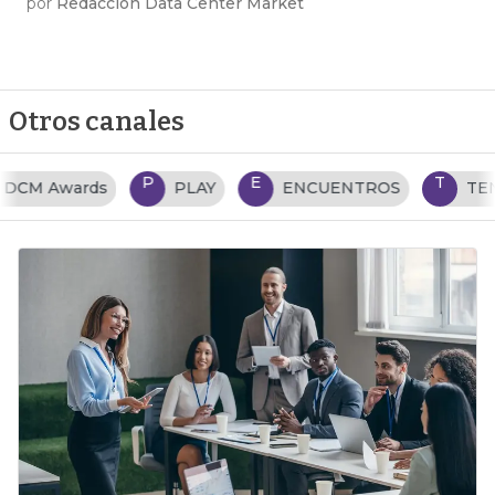
por
Redacción Data Center Market
Otros canales
P
E
T
PLAY
ENCUENTROS
TENDENCIAS TI