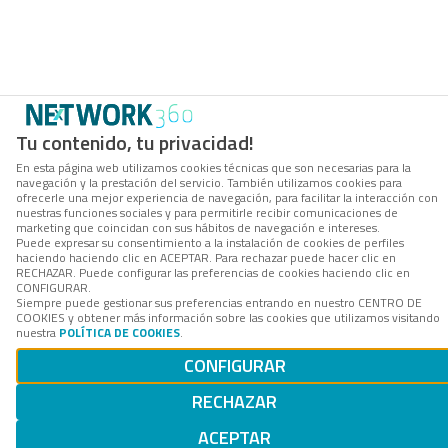
Tu contenido, tu privacidad!
En esta página web utilizamos cookies técnicas que son necesarias para la
navegación y la prestación del servicio. También utilizamos cookies para
ofrecerle una mejor experiencia de navegación, para facilitar la interacción con
nuestras funciones sociales y para permitirle recibir comunicaciones de
marketing que coincidan con sus hábitos de navegación e intereses.
Puede expresar su consentimiento a la instalación de cookies de perfiles
haciendo haciendo clic en ACEPTAR. Para rechazar puede hacer clic en
RECHAZAR. Puede configurar las preferencias de cookies haciendo clic en
CONFIGURAR.
Siempre puede gestionar sus preferencias entrando en nuestro CENTRO DE
COOKIES y obtener más información sobre las cookies que utilizamos visitando
nuestra
POLÍTICA DE COOKIES
.
CONFIGURAR
RECHAZAR
ACEPTAR