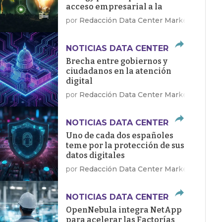
acceso empresarial a la
energía limpia
por
Redacción Data Center Market
NOTICIAS DATA CENTER
Brecha entre gobiernos y
ciudadanos en la atención
digital
por
Redacción Data Center Market
NOTICIAS DATA CENTER
Uno de cada dos españoles
teme por la protección de sus
datos digitales
por
Redacción Data Center Market
NOTICIAS DATA CENTER
OpenNebula integra NetApp
para acelerar las Factorías