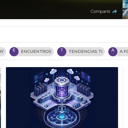
Compartir
E
T
A
AY
ENCUENTROS
TENDENCIAS TI
A 