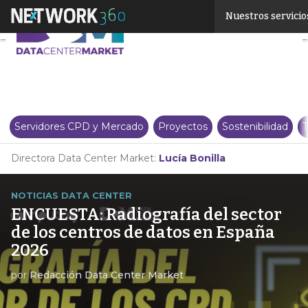
Linkedin
Nuestros servicio
Twitter
Servidores CPD y Mercado
Proyectos
Sostenibilidad
T
Directora Data Center Market:
Lucía Bonilla
NOTICIAS DATA CENTER
ENCUESTA: Radiografía del sector
de los centros de datos en España
2026
por
Redacción Data Center Market