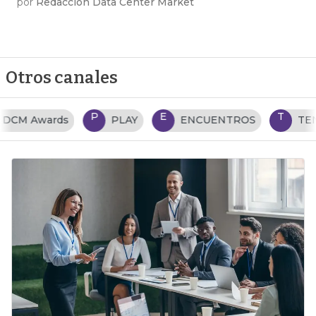
por
Redacción Data Center Market
Otros canales
P
E
T
PLAY
ENCUENTROS
TENDENCIAS TI