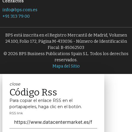
Contactos
info@bps.com.es
+91 313 79 00
BPS está inscrita en el Registro Mercantil de Madrid, Volumen
24.100, Folio 172, Página M-433036 - Número de Identificación
Fiscal: B-85062503
© 2026 BPS Business Publications Spain S.L. Todos los derechos
reservados.
Mapa del Sitio
close
Código Rss
Para copiar el enlace RSS en el
portapapeles, haga clic en el botón.
RSS link