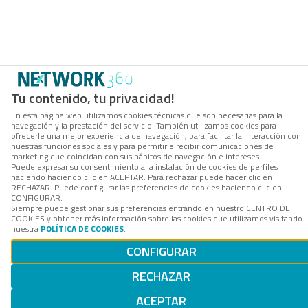
Tu contenido, tu privacidad!
En esta página web utilizamos cookies técnicas que son necesarias para la
navegación y la prestación del servicio. También utilizamos cookies para
ofrecerle una mejor experiencia de navegación, para facilitar la interacción con
nuestras funciones sociales y para permitirle recibir comunicaciones de
marketing que coincidan con sus hábitos de navegación e intereses.
Puede expresar su consentimiento a la instalación de cookies de perfiles
haciendo haciendo clic en ACEPTAR. Para rechazar puede hacer clic en
RECHAZAR. Puede configurar las preferencias de cookies haciendo clic en
CONFIGURAR.
Siempre puede gestionar sus preferencias entrando en nuestro CENTRO DE
COOKIES y obtener más información sobre las cookies que utilizamos visitando
nuestra
POLÍTICA DE COOKIES
.
CONFIGURAR
RECHAZAR
ACEPTAR