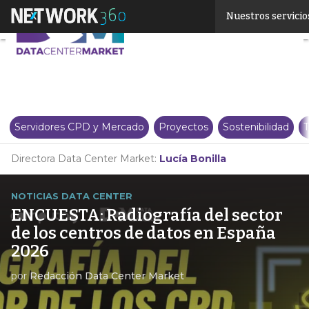
Linkedin
Nuestros servicio
Twitter
Servidores CPD y Mercado
Proyectos
Sostenibilidad
T
Directora Data Center Market:
Lucía Bonilla
NOTICIAS DATA CENTER
ENCUESTA: Radiografía del sector
de los centros de datos en España
2026
por
Redacción Data Center Market