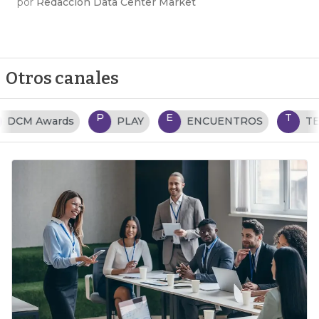
por
Redacción Data Center Market
Otros canales
P
E
T
PLAY
ENCUENTROS
TENDENCIAS TI