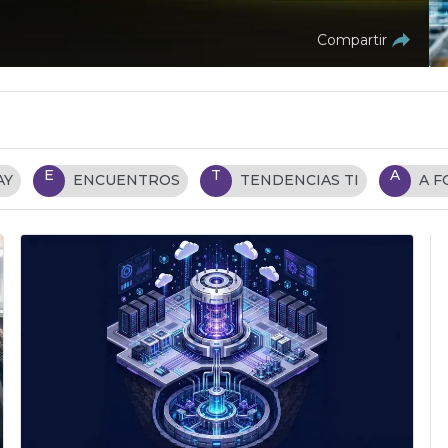
Compartir
E
T
A
AY
ENCUENTROS
TENDENCIAS TI
A 