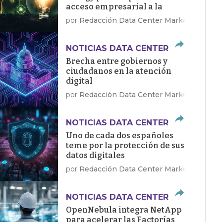
acceso empresarial a la
energía limpia
por
Redacción Data Center Market
NOTICIAS DATA CENTER
Brecha entre gobiernos y
ciudadanos en la atención
digital
por
Redacción Data Center Market
NOTICIAS DATA CENTER
Uno de cada dos españoles
teme por la protección de sus
datos digitales
por
Redacción Data Center Market
NOTICIAS DATA CENTER
OpenNebula integra NetApp
para acelerar las Factorías