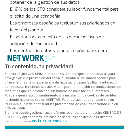
obtener de la gestión de sus datos
El 61% de los CTO considera su labor fundamental para
el éxito de una compañía
Las empresas españolas reajustan sus prioridades en
favor del planeta
El sector sanitario está en las primeras fases de
adopción de multicloud
Los centros de datos vivirán este año auge, pero
también transformación
Tu contenido, tu privacidad!
Nutanix ayuda a OmniAccess a modernizar su
infraestructura tecnológica
En esta página web utilizamos cookies técnicas que son necesarias para la
navegación y la prestación del servicio. También utilizamos cookies para
Dell Technologies y VMware mejoran la agilidad TIC de
ofrecerle una mejor experiencia de navegación, para facilitar la interacción
Munich Re
con nuestras funciones sociales y para permitirle recibir comunicaciones de
marketing que coincidan con sus hábitos de navegación e intereses.
La banca se interconecta
Puede expresar su consentimiento a la instalación de cookies de perfiles
Todos los CPD de CGI consumirán energía de fuentes
haciendo haciendo clic en ACEPTAR. Para rechazar puede hacer clic en
RECHAZAR. Puede configurar las preferencias de cookies haciendo clic en
renovables en 2023
CONFIGURAR.
Siempre puede gestionar sus preferencias entrando en nuestro CENTRO DE
La Universidad Rovira i Virgili mejora la gestión de su
COOKIES y obtener más información sobre las cookies que utilizamos
infraestructura híbrida, con Azure Arc
visitando nuestra
POLÍTICA DE COOKIES
.